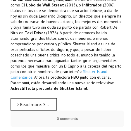
como
El Lobo de Wall Street
(2013), o
Infiltrados
(2006),
títulos en los que se demuestra que su actor fetiche, a día de
hoy es sin duda Leonardo Dicaprio. Un directos que siempre ha
sabido rodearse de buenos actores, los mejores del momento,
y cuya fama tuvo sin duda su punto de partida con Robert De
Niro en
Taxi Driver
(1976). A partir de entonces ha ido
alternando grandes títulos con otros menores, o menos
comprendidos por crítica y público. Shutter Island es una de
esas películas difíciles de digerir, y que, a pesar de haber
cosechado una buena crítica, no todo el mundo ha tenido la
paciencia necesaria para aguantar tantos giros argumentales
como los que muestra, con un DiCaprio a la cabeza del reparto,
junto con otros nombres de gran interés:
Shutter Island
Comentarios
. Ahora, la productora HBO junto con el canal
Paramount, están desarrollando una nueva serie televisiva:
Ashecliffe, la precuela de Shutter Island
.
Read more: Shutter Island. Nueva serie TV a modo de precuela
0 comments