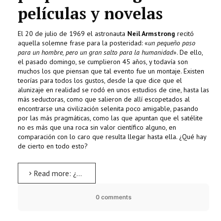
películas y novelas
El 20 de julio de 1969 el astronauta
Neil Armstrong
recitó
aquella solemne frase para la posteridad: «
un pequeño paso
para un hombre, pero un gran salto para la humanidad
». De ello,
el pasado domingo, se cumplieron 45 años, y todavía son
muchos los que piensan que tal evento fue un montaje. Existen
teorías para todos los gustos, desde la que dice que el
alunizaje en realidad se rodó en unos estudios de cine, hasta las
más seductoras, como que salieron de allí escopetados al
encontrarse una civilización selenita poco amigable, pasando
por las más pragmáticas, como las que apuntan que el satélite
no es más que una roca sin valor científico alguno, en
comparación con lo caro que resulta llegar hasta ella. ¿Qué hay
de cierto en todo esto?
Read more: ¿Es cierto que el hombre pisó la Luna hace 45 años?
0 comments