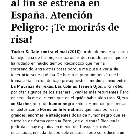
al fin se estrena en
España. Atención
Peligro: ¡Te morirás de
risa!
Tucker & Dale contra el mal (2010)
, probablemente sea, sino
la mejor, una de las mejores parodias del cine de terror que se
ha rodado en mucho tiempo. Reconozco que me ha
sorprendido, entre otras cosas porque me puse a verla sin
tener ni idea de qué iba. De hecho al principio pensé que la
trama sería un clon de bajo presupuesto, a medio camino entre
La Matanza de Texas
,
Las Colinas Tienen Ojos
, o
Km 666
,
por citar algunos de los slashers juveniles más recurrentes. Pero
en seguida me di cuenta que en el guión había algo raro. Sí, era
un
Slasher
, pero de
humor negro
. Entonces me dio por pensar
en títulos como
Posesión Infernal
, más que nada por esas
grandes, enormes, e inteligentes dosis de humor negro que se
sucedían de forma continua. Pero, ¿de qué trata? Bien, en la
película ni hay espíritus en medio del bosque, ni cabañas
encantadas, ni nada de tipo sobrenatural. Todo se reduce a un