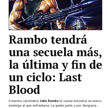
TECNOLOGÍA
LETRAS
CIENCIA
Rambo tendrá
CULTURA
una secuela más,
SALUD
la última y fin de
un ciclo: Last
Blood
A nuestro carismático
John Rambo
le cuesta encontrar un nuevo
enemigo al que enfrentarse. La quinta parte, y por desgracia