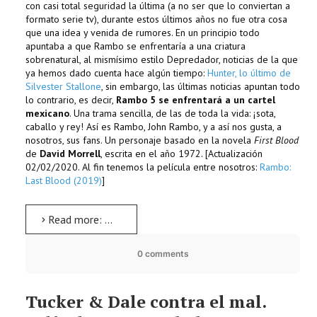
con casi total seguridad la última (a no ser que lo conviertan a
formato serie tv), durante estos últimos años no fue otra cosa
que una idea y venida de rumores. En un principio todo
apuntaba a que Rambo se enfrentaría a una criatura
sobrenatural, al mismísimo estilo Depredador, noticias de la que
ya hemos dado cuenta hace algún tiempo:
Hunter, lo último de
Silvester Stallone
, sin embargo, las últimas noticias apuntan todo
lo contrario, es decir,
Rambo 5 se enfrentará a un cartel
mexicano
. Una trama sencilla, de las de toda la vida: ¡sota,
caballo y rey! Así es Rambo, John Rambo, y a así nos gusta, a
nosotros, sus fans. Un personaje basado en la novela
First Blood
de
David Morrell
, escrita en el año 1972. [Actualización
02/02/2020. Al fin tenemos la película entre nosotros:
Rambo:
Last Blood (2019)
]
Read more: Rambo 5 ya tiene título: Last Blood
0 comments
Tucker & Dale contra el mal.