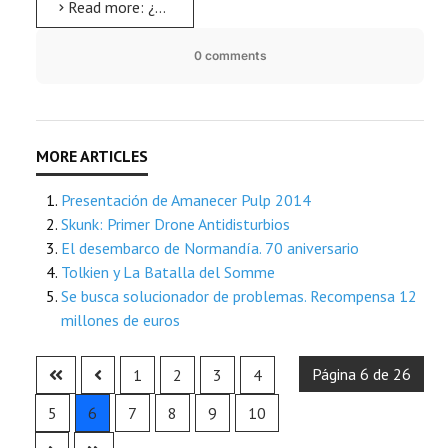
Read more: ¿Conoces a Markus Kowalski?
0 comments
Presentación de Amanecer Pulp 2014
Skunk: Primer Drone Antidisturbios
El desembarco de Normandía. 70 aniversario
Tolkien y La Batalla del Somme
Se busca solucionador de problemas. Recompensa 12
millones de euros
Página 6 de 26
1
2
3
4
5
6
7
8
9
10