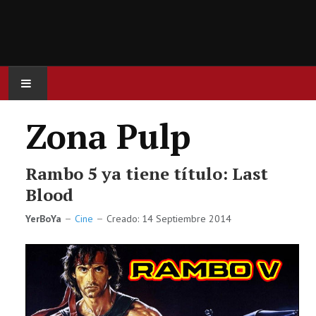
INICIO
Zona Pulp
ACTUALIDAD
Rambo 5 ya tiene título: Last
CINE
Blood
YerBoYa
Cine
Creado: 14 Septiembre 2014
SERIES
JUEGOS
OCIO