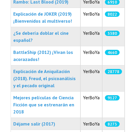
Rambo: Last Blood (2019)
YerBoYa
6910
TECNOLOGÍA
Explicación de JOKER (2019)
YerBoYa
8022
LETRAS
¡Bienvenidos al multiverso!
¿Se debería doblar el cine
YerBoYa
3380
CIENCIA
español?
CULTURA
BattleShip (2012) ¡Vivan los
YerBoYa
4660
acorazados!
SALUD
Explicación de Aniquilación
YerBoYa
28778
(2018). Freud, el psicoanálisis
y el pecado original
Mejores películas de Ciencia
YerBoYa
9127
Ficción que se estrenarán en
2018
Déjame salir (2017)
YerBoYa
8273