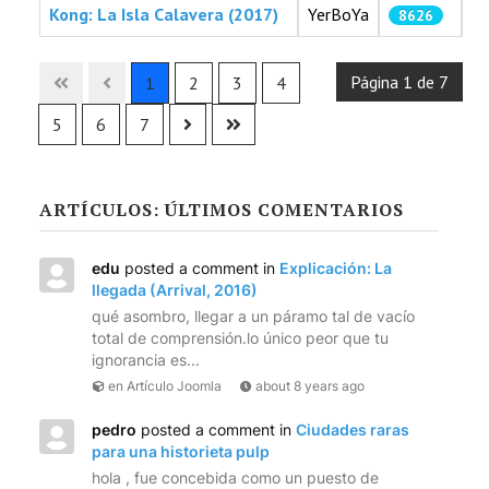
Kong: La Isla Calavera (2017)
YerBoYa
8626
Articles
Página 1 de 7
1
2
3
4
5
6
7
ARTÍCULOS: ÚLTIMOS COMENTARIOS
edu
posted a comment in
Explicación: La
llegada (Arrival, 2016)
qué asombro, llegar a un páramo tal de vacío
total de comprensión.lo único peor que tu
ignorancia es...
en Artículo Joomla
about 8 years ago
pedro
posted a comment in
Ciudades raras
para una historieta pulp
hola , fue concebida como un puesto de