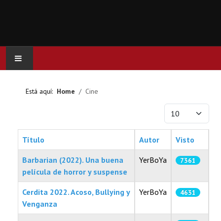
INICIO
Está aquí:
Home
Cine
ACTUALIDAD
Cantidad a mostr
CINE
Título
Autor
Visto
SERIES
Barbarian (2022). Una buena
YerBoYa
7361
película de horror y suspense
JUEGOS
Cerdita 2022. Acoso, Bullying y
YerBoYa
4631
Venganza
OCIO