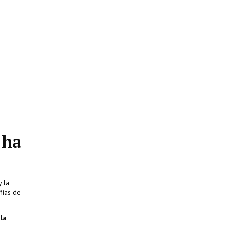
 ha
y la
ñías de
 la