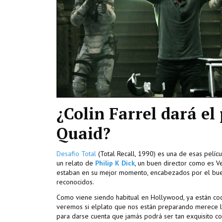
¿Colin Farrel dará e
Quaid?
Desafio Total
(Total Recall, 1990) es una de esas pelíc
un relato de
Philip K Dick
, un buen director como es 
estaban en su mejor momento, encabezados por el bu
reconocidos.
Como viene siendo habitual en Hollywood, ya están coci
veremos si elplato que nos están preparando merece la
para darse cuenta que jamás podrá ser tan exquisito co