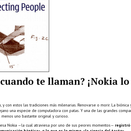
 cuando te llaman? ¡Nokia lo
 y con estos las tradiciones más milenarias. Renovarse o morir. La biónica 
lejano una especie de computadora con patas. Y una de las grandes compa
l menos uno bastante original y curioso.
desa Nokia —la cual atraviesa por uno de sus peores momentos—
registró
municación háptica», o lo que es lo mismo, «la ciencia del tacto»
.