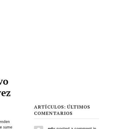
vo
vez
ARTÍCULOS: ÚLTIMOS
COMENTARIOS
venden
se sume
edu
posted a comment in