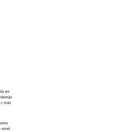
ada en
 además
ta
más
 como
 nivel