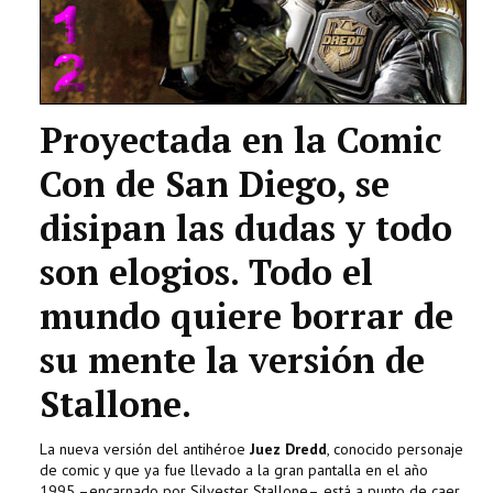
Proyectada en la Comic
Con de San Diego, se
disipan las dudas y todo
son elogios. Todo el
mundo quiere borrar de
su mente la versión de
Stallone.
La nueva versión del antihéroe
Juez Dredd
, conocido personaje
de comic y que ya fue llevado a la gran pantalla en el año
1995 –encarnado por Silvester Stallone–, está a punto de caer,