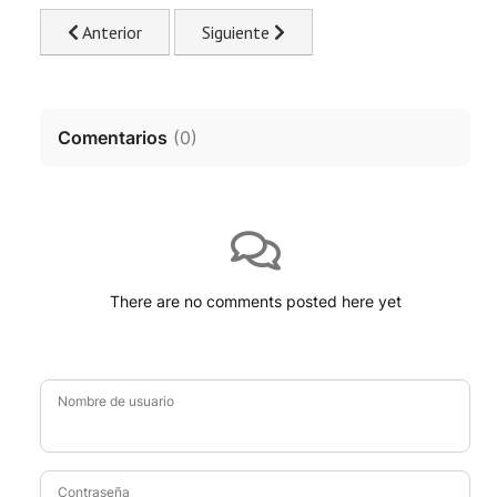
Previous article: The Dark Knight Rises, en trece minutos
Next article: THE CORPSE GRINDERS 
Anterior
Siguiente
Comentarios
(
0
)
There are no comments posted here yet
Nombre de usuario
Contraseña