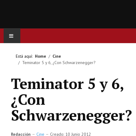
INICIO
Está aquí:
Home
Cine
Teminator 5 y 6, ¿Con Schwarzenegger?
ACTUALIDAD
Teminator 5 y 6,
CINE
¿Con
SERIES
Schwarzenegger?
JUEGOS
OCIO
Redacción
Cine
Creado: 10 Junio 2012