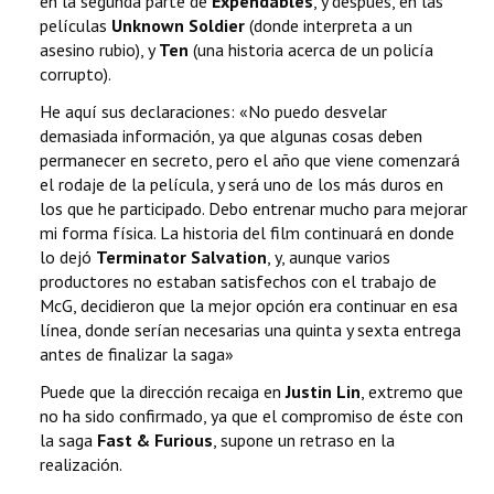
en la segunda parte de
Expendables
, y después, en las
películas
Unknown Soldier
(donde interpreta a un
asesino rubio), y
Ten
(una historia acerca de un policía
corrupto).
He aquí sus declaraciones: «No puedo desvelar
demasiada información, ya que algunas cosas deben
permanecer en secreto, pero el año que viene comenzará
el rodaje de la película, y será uno de los más duros en
los que he participado. Debo entrenar mucho para mejorar
mi forma física. La historia del film continuará en donde
lo dejó
Terminator Salvation
, y, aunque varios
productores no estaban satisfechos con el trabajo de
McG, decidieron que la mejor opción era continuar en esa
línea, donde serían necesarias una quinta y sexta entrega
antes de finalizar la saga»
Puede que la dirección recaiga en
Justin Lin
, extremo que
no ha sido confirmado, ya que el compromiso de éste con
la saga
Fast & Furious
, supone un retraso en la
realización.