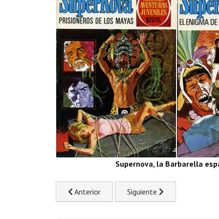
Supernova, la Barbarella es
Previous article: Infierno sobre ruedas. Gran E
Next article: Canal TNT. Es
Anterior
Siguiente