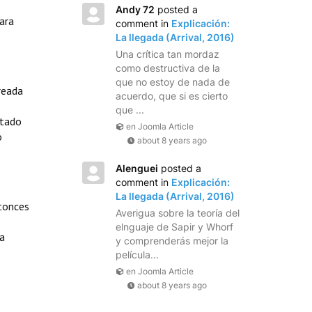
Andy 72
posted a
ara
comment in
Explicación:
La llegada (Arrival, 2016)
Una crítica tan mordaz
como destructiva de la
que no estoy de nada de
reada
acuerdo, que si es cierto
que ...
etado
en Joomla Article
o
about 8 years ago
Alenguei
posted a
comment in
Explicación:
La llegada (Arrival, 2016)
ntonces
Averigua sobre la teoría del
elnguaje de Sapir y Whorf
a
y comprenderás mejor la
película...
en Joomla Article
about 8 years ago