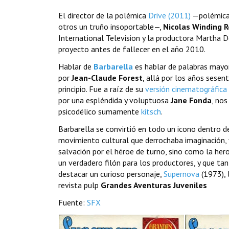
El director de la polémica
Drive (2011)
—polémica 
otros un truño insoportable—,
Nicolas Winding 
International Television y la productora Martha De
proyecto antes de fallecer en el año 2010.
Hablar de
Barbarella
es hablar de palabras mayore
por
Jean-Claude Forest
, allá por los años sesen
principio. Fue a raíz de su
versión cinematográfica
por una espléndida y voluptuosa
Jane Fonda
, nos
psicodélico sumamente
kitsch
.
Barbarella se convirtió en todo un icono dentro 
movimiento cultural que derrochaba imaginación,
salvación por el héroe de turno, sino como la her
un verdadero filón para los productores, y que tan
destacar un curioso personaje,
Supernova
(1973), 
revista pulp
Grandes Aventuras Juveniles
Fuente:
SFX