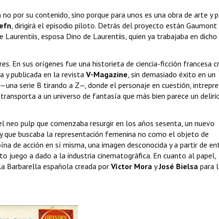
no por su contenido, sino porque para unos es una obra de arte y p
Refn
, dirigirá el episodio piloto. Detrás del proyecto están Gaumont
 Laurentiis, esposa Dino de Laurentiis, quien ya trabajaba en dicho
s. En sus orígenes fue una historieta de ciencia-ficción francesa c
ta y publicada en la revista
V-Magazine
, sin demasiado éxito en un
—una serie B tirando a Z—, donde el personaje en cuestión, intrepr
 transporta a un universo de fantasía que más bien parece un deliri
del neo pulp que comenzaba resurgir en los años sesenta, un nuevo
 y que buscaba la representación femenina no como el objeto de
oína de acción en sí misma, una imagen desconocida y a partir de e
to juego a dado a la industria cinematográfica. En cuanto al papel,
la Barbarella española creada por
Víctor Mora
y
José Bielsa
para l