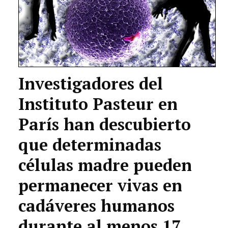
TECNOLOGÍA
LETRAS
CIENCIA
Investigadores del
CULTURA
Instituto Pasteur en
SALUD
París han descubierto
que determinadas
células madre pueden
permanecer vivas en
cadáveres humanos
durante al menos 17