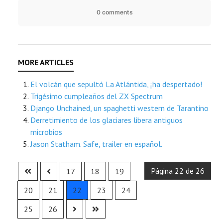
0 comments
El volcán que sepultó La Atlántida, ¡ha despertado!
Trigésimo cumpleaños del ZX Spectrum
Django Unchained, un spaghetti western de Tarantino
Derretimiento de los glaciares libera antiguos
microbios
Jason Statham. Safe, trailer en español.
Página 22 de 26
17
18
19
20
21
22
23
24
25
26