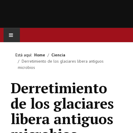
INICIO
Está aquí:
Home
Ciencia
Derretimiento de los glaciares libera antiguos
ACTUALIDAD
microbios
CINE
Derretimiento
SERIES
de los glaciares
JUEGOS
libera antiguos
OCIO