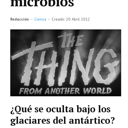
microbios
TECNOLOGÍA
Redacción
LETRAS
Ciencia
Creado: 20 Abril 2012
CIENCIA
CULTURA
SALUD
¿Qué se oculta bajo los
glaciares del antártico?