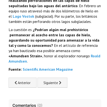
realizando perforaciones en las capas de hielo
sepultadas bajo las aguas del antártico
. En febrero un
equipo ruso atravesó más de dos kilómetros de hielo en
el
Lago Vostok
(subglacial). Por su parte, los británicos
también están perforando otros lagos subglaciales.
La cuestión es
¿Podrían algún mal prehistórico
permanecer al acecho entre las capas de hielo,
aguardando su oportunidad para amenazar a la vida
tal y como la conocemos?
En el artículo de referencia
ya han bautizado esa posible amenaza como
«Amundsen Strain»
, honor al explorador noruego
Roald
Amundsen
.
Fuente:
Scientific American Magazine
Previous article: El volcán que sepultó La Atlántida, ¡ha 
Next article: La teoría de la evolución 
Anterior
Siguiente
Comentarios
(
0
)