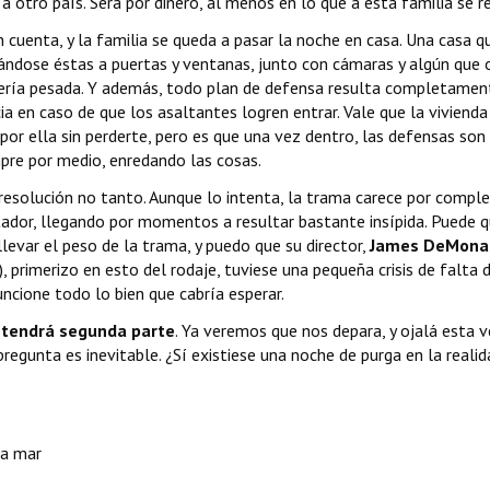
 otro país. Será por dinero, al menos en lo que a esta familia se re
cuenta, y la familia se queda a pasar la noche en casa. Una casa q
ándose éstas a puertas y ventanas, junto con cámaras y algún que 
illería pesada. Y además, todo plan de defensa resulta completamen
ia en caso de que los asaltantes logren entrar. Vale que la vivienda
por ella sin perderte, pero es que una vez dentro, las defensas son
empre por medio, enredando las cosas.
la resolución no tanto. Aunque lo intenta, la trama carece por compl
ador, llegando por momentos a resultar bastante insípida. Puede 
levar el peso de la trama, y puedo que su director,
James DeMona
), primerizo en esto del rodaje, tuviese una pequeña crisis de falta 
uncione todo lo bien que cabría esperar.
 tendrá segunda parte
. Ya veremos que nos depara, y ojalá esta v
regunta es inevitable. ¿Sí existiese una noche de purga en la realid
ta mar