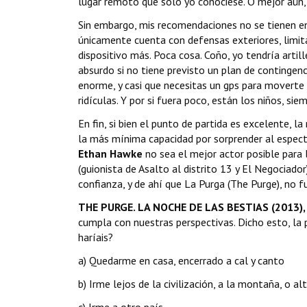
lugar remoto que solo yo conociese. O mejor aún, a
Sin embargo, mis recomendaciones no se tienen en 
únicamente cuenta con defensas exteriores, limit
dispositivo más. Poca cosa. Coño, yo tendría art
absurdo si no tiene previsto un plan de contingenc
enorme, y casi que necesitas un gps para moverte 
ridículas. Y por si fuera poco, están los niños, si
En fin, si bien el punto de partida es excelente, 
la más mínima capacidad por sorprender al espect
Ethan Hawke
no sea el mejor actor posible para l
(guionista de Asalto al distrito 13 y El Negociador
confianza, y de ahí que La Purga (The Purge), no f
THE PURGE. LA NOCHE DE LAS BESTIAS (2013),
cumpla con nuestras perspectivas. Dicho esto, la p
haríais?
a) Quedarme en casa, encerrado a cal y canto
b) Irme lejos de la civilización, a la montaña, o al