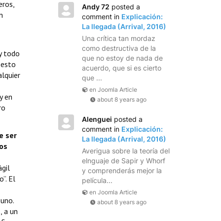
eros,
Andy 72
posted a
n
comment in
Explicación:
La llegada (Arrival, 2016)
Una crítica tan mordaz
como destructiva de la
 y todo
que no estoy de nada de
 esto
acuerdo, que si es cierto
alquier
que ...
en Joomla Article
y en
about 8 years ago
ro
Alenguei
posted a
comment in
Explicación:
e ser
La llegada (Arrival, 2016)
mos
Averigua sobre la teoría del
elnguaje de Sapir y Whorf
gil
y comprenderás mejor la
”. El
película...
en Joomla Article
 uno.
about 8 years ago
, a un