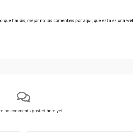
lo que haríais, mejor no las comentéis por aquí, que esta es una we
ck 3. Review
stazo a la película
re no comments posted here yet