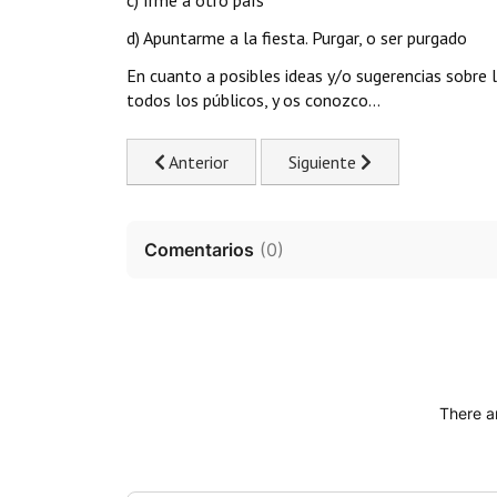
c) Irme a otro país
d) Apuntarme a la fiesta. Purgar, o ser purgado
En cuanto a posibles ideas y/o sugerencias sobre 
todos los públicos, y os conozco…
Previous article: Riddick. Las Crónicas de Riddi
Next article: Oblivion. Un vi
Anterior
Siguiente
Comentarios
(
0
)
There a