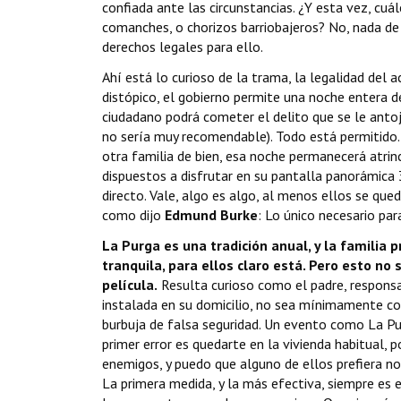
confiada ante las circunstancias. ¿Y esta vez, cuá
comanches, o chorizos barriobajeros? No, nada de 
derechos legales para ello.
Ahí está lo curioso de la trama, la legalidad del 
distópico, el gobierno permite una noche entera de
ciudadano podrá cometer el delito que se le antoje
no sería muy recomendable). Todo está permitido. 
otra familia de bien, esa noche permanecerá atrin
dispuestos a disfrutar en su pantalla panorámica 
directo. Vale, algo es algo, al menos ellos se que
como dijo
Edmund Burke
: Lo único necesario pa
La Purga es una tradición anual, y la famili
tranquila, para ellos claro está. Pero esto no
película.
Resulta curioso como el padre, responsa
instalada en su domicilio, no sea mínimamente con
burbuja de falsa seguridad. Un evento como La Purg
primer error es quedarte en la vivienda habitual
enemigos, y puedo que alguno de ellos prefiera n
La primera medida, y la más efectiva, siempre es ev