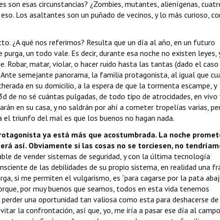
les son esas circunstancias? ¿Zombies, mutantes, alienígenas, cuatr
eso. Los asaltantes son un puñado de vecinos, y lo más curioso, co
acto. ¿A qué nos referimos? Resulta que un día al año, en un futuro
 purga, un todo vale. Es decir, durante esa noche no existen leyes,
. Robar, matar, violar, o hacer ruido hasta las tantas (dado el caso
Ante semejante panorama, la familia protagonista, al igual que cu
cherada en su domicilio, a la espera de que la tormenta escampe, y
3d de no sé cuántas pulgadas, de todo tipo de atrocidades, en vivo 
darán en su casa, y no saldrán por ahí a cometer tropelías varias, pe
ra el triunfo del mal es que los buenos no hagan nada.
a protagonista ya está más que acostumbrada. La noche promet
 será así. Obviamente si las cosas no se torciesen, no tendría
ble de vender sistemas de seguridad, y con la última tecnología
sciente de las debilidades de su propio sistema, en realidad una frá
a, si me permiten el vulgarismo, es “para cagarse por la pata abajo
, porque, por muy buenos que seamos, todos en esta vida tenemos
o perder una oportunidad tan valiosa como esta para deshacerse de
itar la confrontación, así que, yo, me iría a pasar ese día al campo