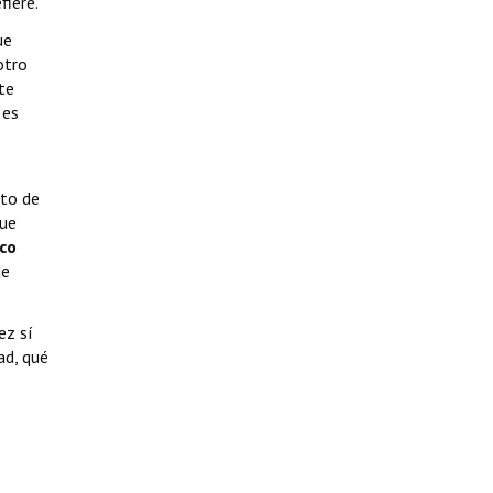
fiere.
ue
otro
te
 es
eto de
que
co
de
ez sí
ad, qué