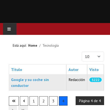
INICIO
Está aquí:
Home
Tecnología
ACTUALIDAD
Cantidad a mostr
CINE
Título
Autor
Visto
SERIES
Google y su coche sin
Redacción
5222
conductor
JUEGOS
Articles
Página 4 de 4
1
2
3
4
OCIO