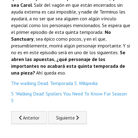
sea Carol
. Salir del vagón en que están encerrados sin
ayuda externa es casi imposible, y nadie de Terminus les
ayudará, a no ser que sea alguien con algún vínculo
especial como los personajes mencionados. Se espera que
el primer episodio de esta quinta temporada:
No
Sanctuary
, sea épico como pocos, y en el que,
presumiblemente, morirá algún personaje importante. Y si
no es en este episodio será en uno de los siguientes.
Se
abren las apuestas, ¿qué personaje de los
importantes no acabará esta quinta temporada de
una pieza?
Ahí queda eso.
The walking Dead. Temporada 5. Wikipedia
5 'Walking Dead' Spoilers You Need To Know For Season
5
Previous article: Agente X, a las órdenes de Sharon Stone
Next article: Shutter Island. Nueva ser
Anterior
Siguiente