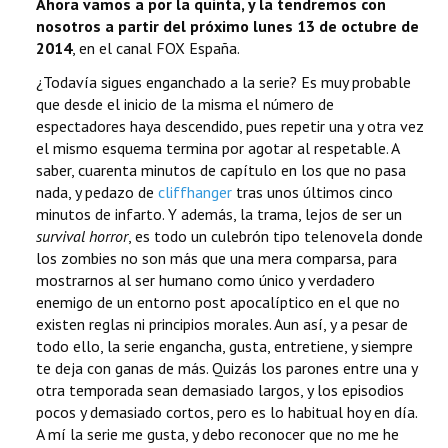
Ahora vamos a por la quinta, y la tendremos con
nosotros a partir del próximo lunes 13 de octubre de
2014
, en el canal FOX España.
¿Todavía sigues enganchado a la serie? Es muy probable
que desde el inicio de la misma el número de
espectadores haya descendido, pues repetir una y otra vez
el mismo esquema termina por agotar al respetable. A
saber, cuarenta minutos de capítulo en los que no pasa
nada, y pedazo de
cliffhanger
tras unos últimos cinco
minutos de infarto. Y además, la trama, lejos de ser un
survival horror
, es todo un culebrón tipo telenovela donde
los zombies no son más que una mera comparsa, para
mostrarnos al ser humano como único y verdadero
enemigo de un entorno post apocalíptico en el que no
existen reglas ni principios morales. Aun así, y a pesar de
todo ello, la serie engancha, gusta, entretiene, y siempre
te deja con ganas de más. Quizás los parones entre una y
otra temporada sean demasiado largos, y los episodios
pocos y demasiado cortos, pero es lo habitual hoy en día.
A mí la serie me gusta, y debo reconocer que no me he