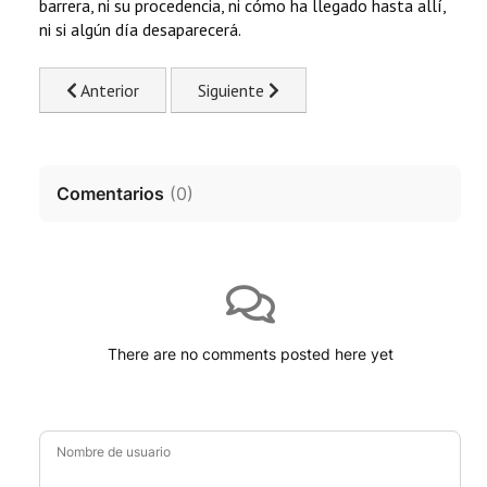
barrera, ni su procedencia, ni cómo ha llegado hasta allí,
ni si algún día desaparecerá.
Previous article: The Walking Dead, temporada 4. Nuevos
Next article: El Capitán Alatriste, nueva
Anterior
Siguiente
Comentarios
(
0
)
There are no comments posted here yet
Nombre de usuario