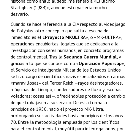
historia como anillo al dedo, me refiero a «El último
Starfighter (1984)», aunque esto ya sería mucho
desvarío.
Cuando se hace referencia a la CIA respecto al videojuego
de Polybius, otro concepto que salta a escena de
inmediato es el «
Proyecto MKULTRA
», o «MK-ULTRA»,
operaciones encubiertas ilegales que se dedicaban a la
investigación con seres humanos, en concreto programas
de control mental. Tras la
Segunda Guerra Mundial
, y
gracias a lo que se conoce como «
Operación Paperclip
»,
el Servicio de Inteligencia Militar de los Estados Unidos
se hizo cargo de científicos nazis especializados en armas
«maravillosas» del Tercer Reich —rayos desintegradores,
máquinas del tiempo, condensadores de fluzo y escobas
voladoras; cosas así—, ofreciéndoles protección a cambio
de que trabajasen a su servicio. De esta forma, a
principios de 1950, nació el proyecto MK-Ultra,
prolongando sus actividades hasta principios de los años
70. Entre la metodología empleada por los científicos
para el control mental, muy útil para interrogatorios, por