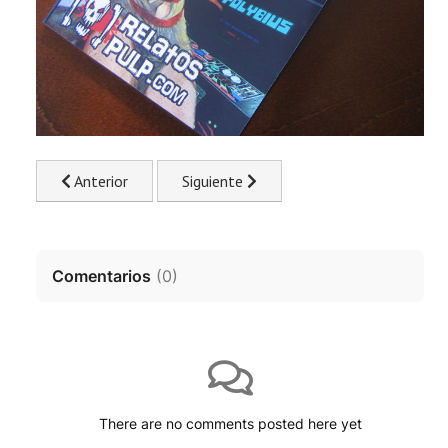
Previous article: La leyenda del USS Vergent. Buque aco
Next article: Historias de miedo: Slend
Anterior
Siguiente
Comentarios
(
0
)
There are no comments posted here yet