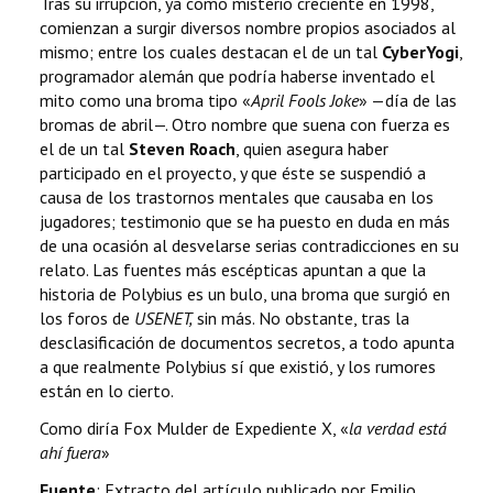
Tras su irrupción, ya como misterio creciente en 1998,
comienzan a surgir diversos nombre propios asociados al
mismo; entre los cuales destacan el de un tal
CyberYogi
,
programador alemán que podría haberse inventado el
mito como una broma tipo «
April Fools Joke
» —día de las
bromas de abril—. Otro nombre que suena con fuerza es
el de un tal
Steven Roach
, quien asegura haber
participado en el proyecto, y que éste se suspendió a
causa de los trastornos mentales que causaba en los
jugadores; testimonio que se ha puesto en duda en más
de una ocasión al desvelarse serias contradicciones en su
relato. Las fuentes más escépticas apuntan a que la
historia de Polybius es un bulo, una broma que surgió en
los foros de
USENET,
sin más. No obstante, tras la
desclasificación de documentos secretos, a todo apunta
a que realmente Polybius sí que existió, y los rumores
están en lo cierto.
Como diría Fox Mulder de Expediente X, «
la verdad está
ahí fuera
»
Fuente
: Extracto del artículo publicado por Emilio