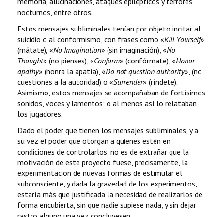
memoria, alucinaciones, ataques epilépticos y terrores
nocturnos, entre otros.
Estos mensajes subliminales tenían por objeto incitar al
suicidio o al conformismo, con frases como «
Kill Yourself
»
(mátate), «
No Imagination
» (sin imaginación), «
No
Thought
» (no pienses), «
Conform
» (confórmate), «
Honor
apathy
» (honra la apatía), «
Do not question authority
», (no
cuestiones a la autoridad) o «
Surrender
» (ríndete).
Asimismo, estos mensajes se acompañaban de fortísimos
sonidos, voces y lamentos; o al menos así lo relataban
los jugadores.
Dado el poder que tienen los mensajes subliminales, y a
su vez el poder que otorgan a quienes estén en
condiciones de controlarlos, no es de extrañar que la
motivación de este proyecto fuese, precisamente, la
experimentación de nuevas formas de estimular el
subconsciente, y dada la gravedad de los experimentos,
estaría más que justificada la necesidad de realizarlos de
forma encubierta, sin que nadie supiese nada, y sin dejar
rastro alguno una vez concluyesen.