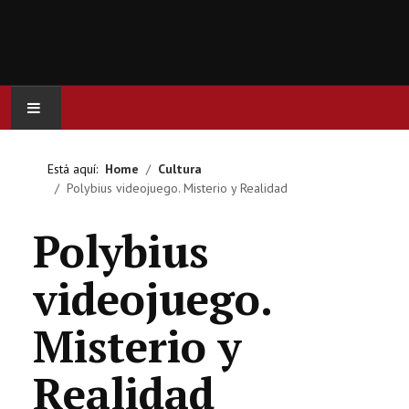
INICIO
Está aquí:
Home
Cultura
Polybius videojuego. Misterio y Realidad
ACTUALIDAD
Polybius
CINE
videojuego.
SERIES
Misterio y
JUEGOS
Realidad
OCIO