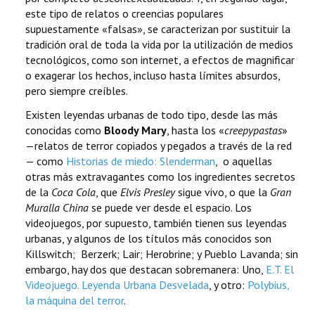
este tipo de relatos o creencias populares
supuestamente «falsas», se caracterizan por sustituir la
tradición oral de toda la vida por la utilización de medios
tecnológicos, como son internet, a efectos de magnificar
o exagerar los hechos, incluso hasta límites absurdos,
pero siempre creíbles.
Existen leyendas urbanas de todo tipo, desde las más
conocidas como
Bloody Mary
, hasta los «
creepypastas
»
—relatos de terror copiados y pegados a través de la red
— como
Historias de miedo: Slenderman
, o aquellas
otras más extravagantes como los ingredientes secretos
de la
Coca Cola
, que
Elvis Presley
sigue vivo, o que la
Gran
Muralla China
se puede ver desde el espacio. Los
videojuegos, por supuesto, también tienen sus leyendas
urbanas, y algunos de los títulos más conocidos son
Killswitch; Berzerk; Lair; Herobrine; y Pueblo Lavanda; sin
embargo, hay dos que destacan sobremanera: Uno,
E.T. El
Videojuego. Leyenda Urbana Desvelada
, y otro:
Polybius,
la máquina del terror
.