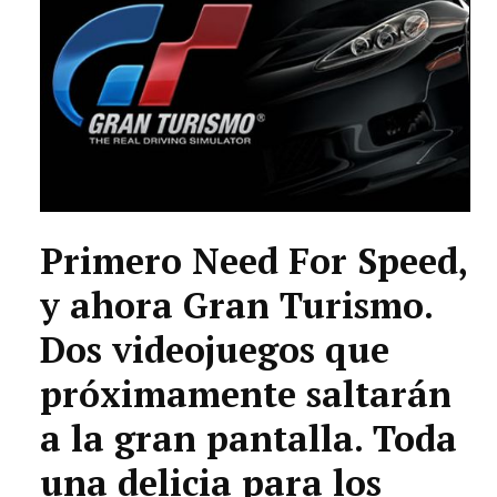
TECNOLOGÍA
LETRAS
CIENCIA
CULTURA
SALUD
Primero Need For Speed,
y ahora Gran Turismo.
Dos videojuegos que
próximamente saltarán
a la gran pantalla. Toda
una delicia para los