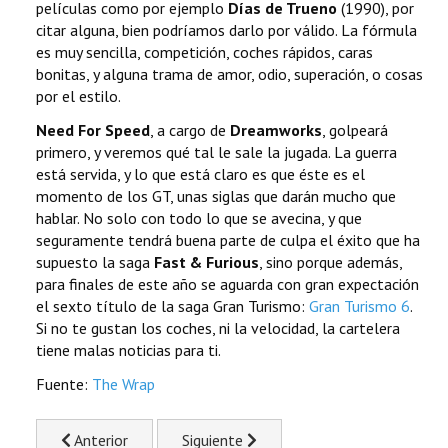
películas como por ejemplo
Días de Trueno
(1990), por
citar alguna, bien podríamos darlo por válido. La fórmula
es muy sencilla, competición, coches rápidos, caras
bonitas, y alguna trama de amor, odio, superación, o cosas
por el estilo.
Need For Speed
, a cargo de
Dreamworks
, golpeará
primero, y veremos qué tal le sale la jugada. La guerra
está servida, y lo que está claro es que éste es el
momento de los GT, unas siglas que darán mucho que
hablar. No solo con todo lo que se avecina, y que
seguramente tendrá buena parte de culpa el éxito que ha
supuesto la saga
Fast & Furious
, sino porque además,
para finales de este año se aguarda con gran expectación
el sexto título de la saga Gran Turismo:
Gran Turismo 6
.
Si no te gustan los coches, ni la velocidad, la cartelera
tiene malas noticias para ti.
Fuente:
The Wrap
Previous article: Robocop Remake. Un vistazo al tráiler p
Next article: El corazón del Angel, rese
Anterior
Siguiente