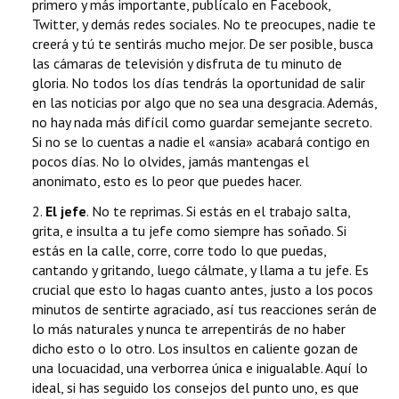
primero y más importante, publícalo en Facebook,
Twitter, y demás redes sociales. No te preocupes, nadie te
creerá y tú te sentirás mucho mejor. De ser posible, busca
las cámaras de televisión y disfruta de tu minuto de
gloria. No todos los días tendrás la oportunidad de salir
en las noticias por algo que no sea una desgracia. Además,
no hay nada más difícil como guardar semejante secreto.
Si no se lo cuentas a nadie el «ansia» acabará contigo en
pocos días. No lo olvides, jamás mantengas el
anonimato, esto es lo peor que puedes hacer.
2.
El jefe
. No te reprimas. Si estás en el trabajo salta,
grita, e insulta a tu jefe como siempre has soñado. Si
estás en la calle, corre, corre todo lo que puedas,
cantando y gritando, luego cálmate, y llama a tu jefe. Es
crucial que esto lo hagas cuanto antes, justo a los pocos
minutos de sentirte agraciado, así tus reacciones serán de
lo más naturales y nunca te arrepentirás de no haber
dicho esto o lo otro. Los insultos en caliente gozan de
una locuacidad, una verborrea única e inigualable. Aquí lo
ideal, si has seguido los consejos del punto uno, es que