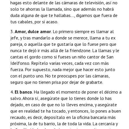
hagas esto delante de las cámaras de televisión, así no
solo te ahorras la llamada, sino que además no habrá
duda alguna de que te hallabas..., digamos que fuera de
tus cabales, por si acaso.
3.
Amor, dulce amor
. Lo primero siempre es llamar al
jefe, y tras mandarlo a donde se merece, llama a tu ex
pareja, o aquella que te gustaría que lo fuese pero que
nunca te dejó ir más allá de la friendzone. La llamas y le
cantas el gordo como si fueses un niño cantor de San
Idelfonso. Repítelo varias veces, cada vez con más
fuerza. Por supuesto, nada mejor que hacer esto junto
con el punto uno. No te preocupes por las cámaras,
seguro que no tienen prisa por dejar de grabarte.
4.
El banco
. Ha llegado el momento de poner el décimo a
salvo. Ahora sí, asegúrate que lo tienes donde lo has
dejado, en caso de que no lo lleves encima, y asegúrate
que en realidad te ha tocado, y entonces, lo pones a buen
recaudo, es decir, deposítalo en la oficina bancaria más
próxima, la de tu barrio, la de toda la vida. La cercanía y