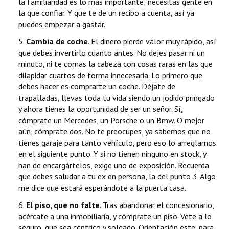
la familiaridad es lo más importante; necesitas gente en
la que confiar. Y que te de un recibo a cuenta, así ya
puedes empezar a gastar.
5.
Cambia de coche
. El dinero pierde valor muy rápido, así
que debes invertirlo cuanto antes. No dejes pasar ni un
minuto, ni te comas la cabeza con cosas raras en las que
dilapidar cuartos de forma innecesaria. Lo primero que
debes hacer es comprarte un coche. Déjate de
trapalladas, llevas toda tu vida siendo un jodido pringado
y ahora tienes la oportunidad de ser un señor. Sí,
cómprate un Mercedes, un Porsche o un Bmw. O mejor
aún, cómprate dos. No te preocupes, ya sabemos que no
tienes garaje para tanto vehículo, pero eso lo arreglamos
en el siguiente punto. Y si no tienen ninguno en stock, y
han de encargártelos, exige uno de exposición. Recuerda
que debes saludar a tu ex en persona, la del punto 3. Algo
me dice que estará esperándote a la puerta casa.
6.
El piso, que no falte
. Tras abandonar el concesionario,
acércate a una inmobiliaria, y cómprate un piso. Vete a lo
seguro, que sea céntrico y soleado. Orientación éste, para