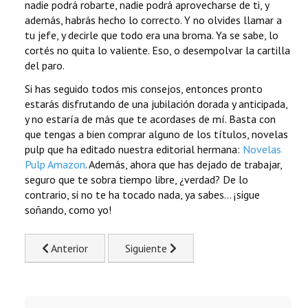
nadie podrá robarte, nadie podrá aprovecharse de ti, y
además, habrás hecho lo correcto. Y no olvides llamar a
tu jefe, y decirle que todo era una broma. Ya se sabe, lo
cortés no quita lo valiente. Eso, o desempolvar la cartilla
del paro.
Si has seguido todos mis consejos, entonces pronto
estarás disfrutando de una jubilación dorada y anticipada,
y no estaría de más que te acordases de mí. Basta con
que tengas a bien comprar alguno de los títulos, novelas
pulp que ha editado nuestra editorial hermana:
Novelas
Pulp Amazon
. Además, ahora que has dejado de trabajar,
seguro que te sobra tiempo libre, ¿verdad? De lo
contrario, si no te ha tocado nada, ya sabes... ¡sigue
soñando, como yo!
Previous article: Concurso de Reino Unido descalifica «RS
Next article: ¿Hay agua en Marte? La Na
Anterior
Siguiente