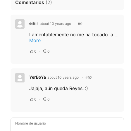
Comentarios
(
2
)
eihir
about 10 years ago
#91
Lamentablemente no me ha tocado la lotería, tanta papeleta para nada, mira que no haber nacido en Roquetas de Mar, ahora sería millonario. Con mi suerte, seguro que el año que viene toca en una lugar llamado Hollow City y a mí no me cae premio....
More
0
0
YerBoYa
about 10 years ago
#92
Jajaja, aún queda Reyes! :)
0
0
Nombre de usuario