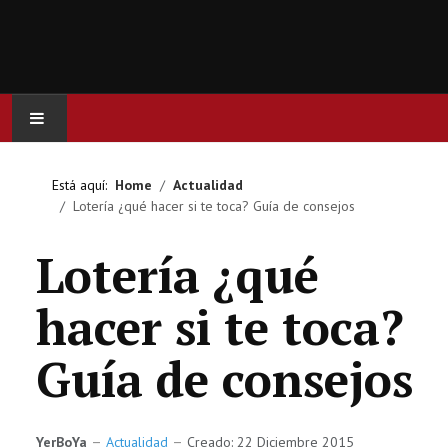
INICIO
Está aquí:
Home
Actualidad
Lotería ¿qué hacer si te toca? Guía de consejos
ACTUALIDAD
Lotería ¿qué
CINE
hacer si te toca?
SERIES
Guía de consejos
JUEGOS
OCIO
YerBoYa
Actualidad
Creado: 22 Diciembre 2015