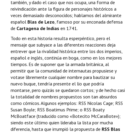
también, y dado el caso que nos ocupa, una forma de
reivindicación ante la figura de personajes históricos a
veces demasiado desconocidos; hablamos del almirante
español
Blas de Lezo
, famoso por su enconada defensa
de
Cartagena de Indias
en 1741.
Todo en esta historia resulta esperpéntico, pero el
mensaje que subyace a las diferentes reacciones deja
entrever que la rivalidad histórica entre los dos imperios,
español e inglés, continúa en boga, como en los mejores
tiempos. Es de suponer que la armada británica, al
permitir que la comunidad de internautas propusiese y
votase libremente cualquier nombre para bautizar su
nuevo buque, tendría presente el lio que podría
montarse, pero quizás se quedaron cortos; y de hecho casi
la totalidad de nombres propuestos son tan absurdos
como cómicos. Algunos ejemplos: RSS Nicolas Cage; RSS
Susan Boyle; RSS Boatimus Prime; o RSS Boaty
McBoatface (traducido como «Botecito McCaraBote»);
siendo este último quien lideraba la lista por mucha
diferencia, hasta que irrumpió la propuesta de
RSS Blas