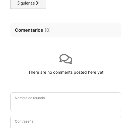
Next article: Lotería ¿qué hacer si te toca? Guía de conse
Siguiente
Comentarios
(
0
)
There are no comments posted here yet
Nombre de usuario
Contraseña