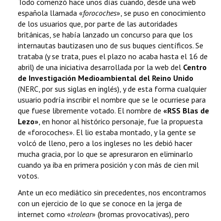
Todo comenzó hace unos días cuando, desde una web
española llamada «
forocoches
», se puso en conocimiento
de los usuarios que, por parte de las autoridades
británicas, se había lanzado un concurso para que los
internautas bautizasen uno de sus buques científicos. Se
trataba (y se trata, pues el plazo no acaba hasta el 16 de
abril) de una iniciativa desarrollada por la web del
Centro
de Investigación Medioambiental del Reino Unido
(NERC, por sus siglas en inglés), y de esta forma cualquier
usuario podría inscribir el nombre que se le ocurriese para
que fuese libremente votado. El nombre de
«RSS Blas de
Lezo»
, en honor al histórico personaje, fue la propuesta
de «forocoches». El lio estaba montado, y la gente se
volcó de lleno, pero a los ingleses no les debió hacer
mucha gracia, por lo que se apresuraron en eliminarlo
cuando ya iba en primera posición y con más de cien mil
votos.
Ante un eco mediático sin precedentes, nos encontramos
con un ejercicio de lo que se conoce en la jerga de
internet como «
trolear
» (bromas provocativas), pero