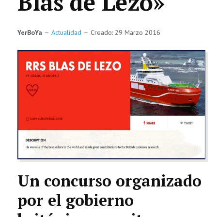
Blas de Lezo»
TECNOLOGÍA
YerBoYa
LETRAS
Actualidad
Creado: 29 Marzo 2016
CIENCIA
CULTURA
SALUD
Un concurso organizado
por el gobierno