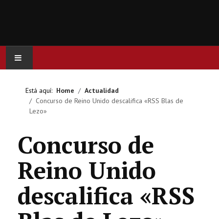
INICIO
Está aquí:
Home
Actualidad
Concurso de Reino Unido descalifica «RSS Blas de
ACTUALIDAD
Lezo»
CINE
Concurso de
SERIES
Reino Unido
JUEGOS
descalifica «RSS
OCIO