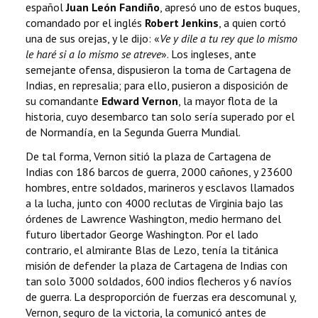
español
Juan León Fandiño
, apresó uno de estos buques,
comandado por el inglés
Robert Jenkins
, a quien cortó
una de sus orejas, y le dijo: «
Ve y dile a tu rey que lo mismo
le haré si a lo mismo se atreve
». Los ingleses, ante
semejante ofensa, dispusieron la toma de Cartagena de
Indias, en represalia; para ello, pusieron a disposición de
su comandante
Edward Vernon
, la mayor flota de la
historia, cuyo desembarco tan solo sería superado por el
de Normandía, en la Segunda Guerra Mundial.
De tal forma, Vernon sitió la plaza de Cartagena de
Indias con 186 barcos de guerra, 2000 cañones, y 23600
hombres, entre soldados, marineros y esclavos llamados
a la lucha, junto con 4000 reclutas de Virginia bajo las
órdenes de Lawrence Washington, medio hermano del
futuro libertador George Washington. Por el lado
contrario, el almirante Blas de Lezo, tenía la titánica
misión de defender la plaza de Cartagena de Indias con
tan solo 3000 soldados, 600 indios flecheros y 6 navíos
de guerra. La desproporción de fuerzas era descomunal y,
Vernon, seguro de la victoria, la comunicó antes de