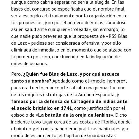
aunque como cabría esperar, no sería la elegida. En las
bases del concurso se especificaba que el nombre final
sería escogido arbitrariamente por la organización entre
los propuestos, y no por el número de votos, curándose
así en salud ante cualquier «troleada», sin embargo, lo
que nadie pudo prever es que la propuesta de «RSS Blas
de Lezo» pudiese ser considerada ofensiva, y por ello
eliminada de inmediato en el momento que se alzaba con
la primera posición, concluyendo en la indignación de
miles de usuarios.
Pero,
¿Quién fue Blas de Lezo, y por qué escuece
tanto su nombre?
Apodado como el «medio-hombre»,
pues era tuerto, manco y le faltaba una pierna, fue uno
de los mejores estrategas de la Armada Española, y
famoso por la defensa de Cartagena de Indias ante
el asedio británico en 1741
, como justificación por el
episodio de
«La batalla de la oreja de Jenkins»
. Dicho
incidente tuvo lugar cerca de las costas de Florida, donde
el pirateo y el contrabando eran prácticas habituales y, a
modo de escarmiento, el Capitán de Guardacostas