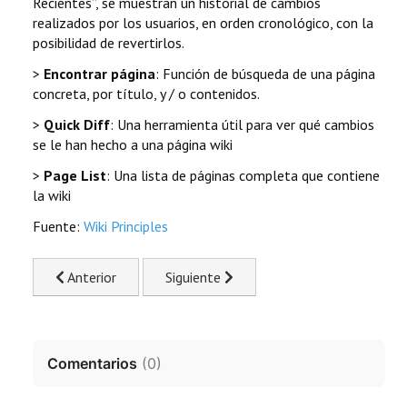
Recientes”, se muestran un historial de cambios
realizados por los usuarios, en orden cronológico, con la
posibilidad de revertirlos.
>
Encontrar página
: Función de búsqueda de una página
concreta, por título, y / o contenidos.
>
Quick Diff
: Una herramienta útil para ver qué cambios
se le han hecho a una página wiki
>
Page List
: Una lista de páginas completa que contiene
la wiki
Fuente:
Wiki Principles
Previous article: Tecnología Wiki | Wiki Engines
Next article: Demos online de software
Anterior
Siguiente
Comentarios
(
0
)