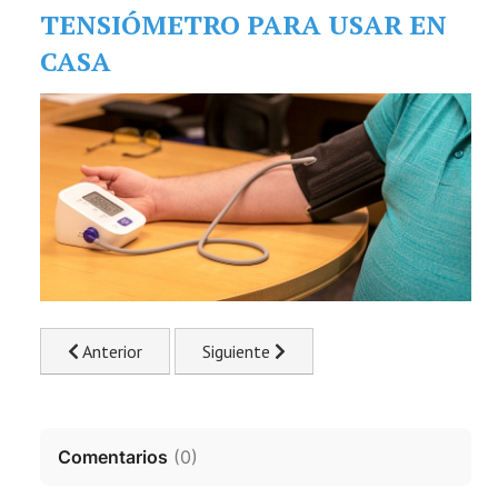
TENSIÓMETRO PARA USAR EN
CASA
Previous article: Endoscopia: El peor día de mi vida
Next article: ¿Qué es la presión arterial
Anterior
Siguiente
Comentarios
(
0
)