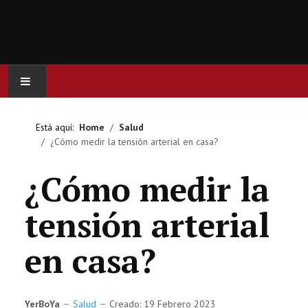
INICIO
Está aquí:
Home
Salud
¿Cómo medir la tensión arterial en casa?
ACTUALIDAD
¿Cómo medir la
CINE
tensión arterial
SERIES
en casa?
JUEGOS
OCIO
YerBoYa
Salud
Creado: 19 Febrero 2023