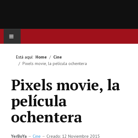
INICIO
Está aquí:
Home
Cine
Pixels movie, la película ochentera
ACTUALIDAD
Pixels movie, la
CINE
película
SERIES
ochentera
JUEGOS
OCIO
YerBoYa
Cine
Creado: 12 Noviembre 2015