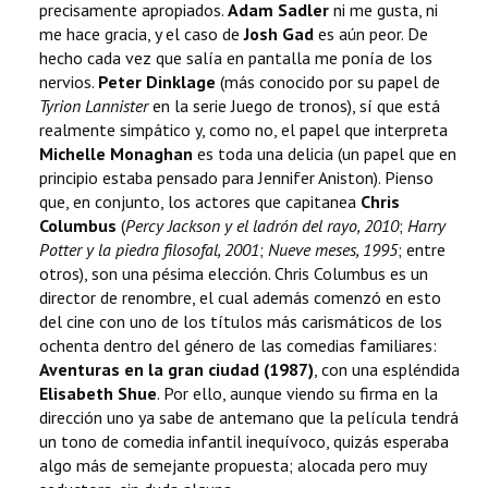
precisamente apropiados.
Adam Sadler
ni me gusta, ni
me hace gracia, y el caso de
Josh Gad
es aún peor. De
hecho cada vez que salía en pantalla me ponía de los
nervios.
Peter Dinklage
(más conocido por su papel de
Tyrion Lannister
en la serie Juego de tronos), sí que está
realmente simpático y, como no, el papel que interpreta
Michelle Monaghan
es toda una delicia (un papel que en
principio estaba pensado para Jennifer Aniston). Pienso
que, en conjunto, los actores que capitanea
Chris
Columbus
(
Percy Jackson y el ladrón del rayo, 2010
;
Harry
Potter y la piedra filosofal, 2001
;
Nueve meses, 1995
; entre
otros), son una pésima elección. Chris Columbus es un
director de renombre, el cual además comenzó en esto
del cine con uno de los títulos más carismáticos de los
ochenta dentro del género de las comedias familiares:
Aventuras en la gran ciudad (1987)
, con una espléndida
Elisabeth Shue
. Por ello, aunque viendo su firma en la
dirección uno ya sabe de antemano que la película tendrá
un tono de comedia infantil inequívoco, quizás esperaba
algo más de semejante propuesta; alocada pero muy