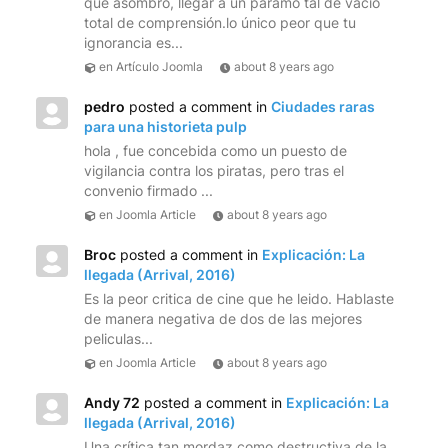
qué asombro, llegar a un páramo tal de vacío
total de comprensión.lo único peor que tu
ignorancia es...
en Artículo Joomla
about 8 years ago
pedro
posted a comment in
Ciudades raras
para una historieta pulp
hola , fue concebida como un puesto de
vigilancia contra los piratas, pero tras el
convenio firmado ...
en Joomla Article
about 8 years ago
Broc
posted a comment in
Explicación: La
llegada (Arrival, 2016)
Es la peor critica de cine que he leido. Hablaste
de manera negativa de dos de las mejores
peliculas...
en Joomla Article
about 8 years ago
Andy 72
posted a comment in
Explicación: La
llegada (Arrival, 2016)
Una crítica tan mordaz como destructiva de la