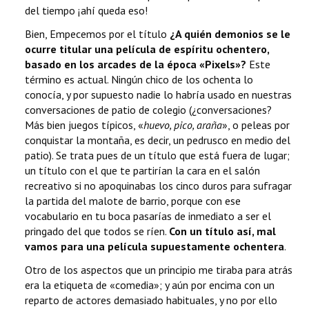
del tiempo ¡ahí queda eso!
Bien, Empecemos por el título
¿A quién demonios se le
ocurre titular una película de espíritu ochentero,
basado en los arcades de la época «Pixels»?
Este
término es actual. Ningún chico de los ochenta lo
conocía, y por supuesto nadie lo habría usado en nuestras
conversaciones de patio de colegio (¿conversaciones?
Más bien juegos típicos, «
huevo, pico, araña
», o peleas por
conquistar la montaña, es decir, un pedrusco en medio del
patio). Se trata pues de un título que está fuera de lugar;
un título con el que te partirían la cara en el salón
recreativo si no apoquinabas los cinco duros para sufragar
la partida del malote de barrio, porque con ese
vocabulario en tu boca pasarías de inmediato a ser el
pringado del que todos se ríen.
Con un título así, mal
vamos para una película supuestamente ochentera
.
Otro de los aspectos que un principio me tiraba para atrás
era la etiqueta de «comedia»; y aún por encima con un
reparto de actores demasiado habituales, y no por ello