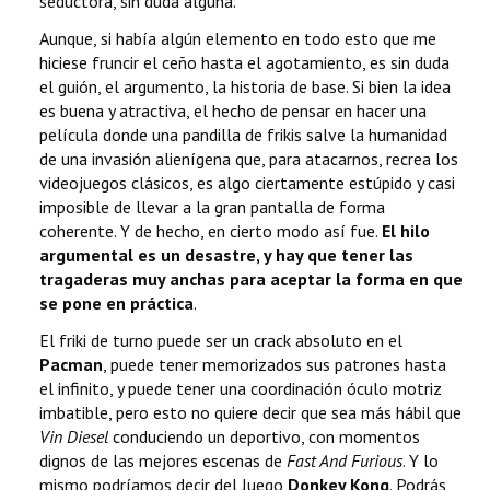
seductora, sin duda alguna.
Aunque, si había algún elemento en todo esto que me
hiciese fruncir el ceño hasta el agotamiento, es sin duda
el guión, el argumento, la historia de base. Si bien la idea
es buena y atractiva, el hecho de pensar en hacer una
película donde una pandilla de frikis salve la humanidad
de una invasión alienígena que, para atacarnos, recrea los
videojuegos clásicos, es algo ciertamente estúpido y casi
imposible de llevar a la gran pantalla de forma
coherente. Y de hecho, en cierto modo así fue.
El hilo
argumental es un desastre, y hay que tener las
tragaderas muy anchas para aceptar la forma en que
se pone en práctica
.
El friki de turno puede ser un crack absoluto en el
Pacman
, puede tener memorizados sus patrones hasta
el infinito, y puede tener una coordinación óculo motriz
imbatible, pero esto no quiere decir que sea más hábil que
Vin Diesel
conduciendo un deportivo, con momentos
dignos de las mejores escenas de
Fast And Furious
. Y lo
mismo podríamos decir del Juego
Donkey Kong
. Podrás