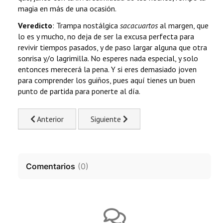
magia en más de una ocasión.
Veredicto
: Trampa nostálgica
sacacuartos
al margen, que
lo es y mucho, no deja de ser la excusa perfecta para
revivir tiempos pasados, y de paso largar alguna que otra
sonrisa y/o lagrimilla. No esperes nada especial, y solo
entonces merecerá la pena. Y si eres demasiado joven
para comprender los guiños, pues aquí tienes un buen
punto de partida para ponerte al día.
Previous article: Explicación: La llegada (Arrival, 2016)
Next article: Películas para la Noche 
Anterior
Siguiente
Comentarios
(
0
)