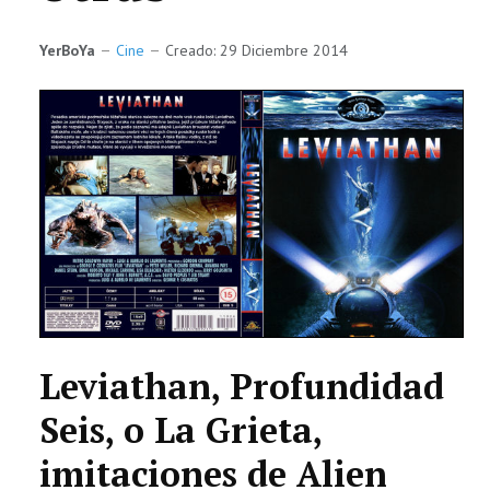
TECNOLOGÍA
YerBoYa
Cine
Creado: 29 Diciembre 2014
LETRAS
CIENCIA
CULTURA
SALUD
Leviathan, Profundidad
Seis, o La Grieta,
imitaciones de Alien