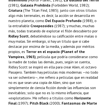
Inseminoid
(Horror Planet, 1981);
La Galaxia del Terror
(1981),
Galaxia Prohibida
(Forbidden World, 1982);
Criatura
(The Titan Find, 1985); junto con otros títulos
algo más terrenales, es decir, la acción se desarrolla en
nuestro planeta, como
Del Espacio Profundo
(1988), o
la entrañable
Creepozoides
(1987); y muchas, muchas
más, todas tratando de explotar el filón descubierto por
Ridley Scott
, debatiéndose su calificación entre malas o
muy malas. Sin embargo, si hay un título que si cabe
destacar por encima de la media, y además por méritos
propios, es
Terror en el espacio (Planet of the
Vampires, 1965)
, película que podría considerarse como
la madre de todas las demás, pues, según se cuenta,
Ridley Scott se inspiró en ella para crear Alien, el octavo
Pasajero. También hay películas más modernas —no todo
va ser ochentero—, me refiero a películas que en realidad
no es que sean una copia de Alien, sino que son
simplemente de ciencia ficción donde las influencias son
inevitables; solo que no es lo mismo influencia, que
«explotation». Me refiero a títulos como
Horizonte
Final
(1997);
Pitch Black
(2000);
Fantasmas de Marte