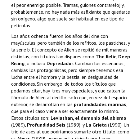
el peor enemigo posible. Tramas, guiones contrareloj y,
probablemente, no hay nada más asfixiante que quedarte
sin oxígeno, algo que suele ser habitual en ese tipo de
películas.
Los años ochenta fueron los años del cine con
mayúsculas, pero también de los refritos, los pastiches, y
la serie b. El concepto de Alien se repitió de mil maneras
distintas, con títulos tan dispares como
The Relic
,
Deep
Rising
, o incluso
Depredador
. Cambian los escenarios,
cambias los protagonistas, pero siempre tenemos esa
lucha entre el hombre y la bestia, en desigualdad de
condiciones. Sin embargo, de todos los títulos que
podamos citar, hay tres muy especiales, y que calcan la
fórmula de Alien al dedillo, solo que, en vez del espacio
exterior, se desarrollan en las
profundidades marinas
,
que para el caso viene a ser exactamente lo mismo.
Estos títulos son:
Leviathan, el demonio del abismo
(1989),
Profundidad Seis
(1989), y
La Grieta
(1990). Un
trio de ases al que podríamos sumarle otro título, como
es
Abyss
(1989), aunque esta, dirigida por James