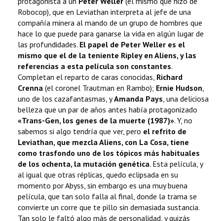
protagonista a un
Peter Weller
(el mismo que hizo de
Robocop), que en Leviathan interpreta al jefe de una
compañía minera al mando de un grupo de hombres que
hace lo que puede para ganarse la vida en algún lugar de
las profundidades.
El papel de Peter Weller es el
mismo que el de la teniente Ripley en Aliens, y las
referencias a esta película son constantes
.
Completan el reparto de caras conocidas,
Richard
Crenna
(el coronel Trautman en Rambo);
Ernie Hudson
,
uno de los cazafantasmas, y
Amanda Pays
, una deliciosa
belleza que un par de años antes había protagonizado
«Trans-Gen, los genes de la muerte (1987)»
. Y, no
sabemos si algo tendría que ver, pero
el refrito de
Leviathan, que mezcla Aliens, con La Cosa, tiene
como trasfondo uno de los tópicos más habituales
de los ochenta, la mutación genética
. Esta película, y
al igual que otras réplicas, quedo eclipsada en su
momento por Abyss, sin embargo es una muy buena
película, que tan solo falla al final, donde la trama se
convierte un corre que te pillo sin demasiada sustancia.
Tan solo le faltó algo más de personalidad, y quizás