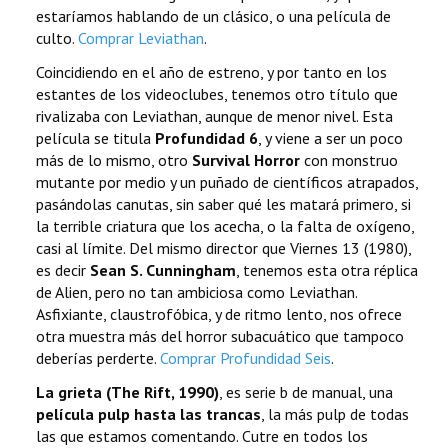
estaríamos hablando de un clásico, o una película de
culto.
Comprar Leviathan
.
Coincidiendo en el año de estreno, y por tanto en los
estantes de los videoclubes, tenemos otro título que
rivalizaba con Leviathan, aunque de menor nivel. Esta
película se titula
Profundidad 6
, y viene a ser un poco
más de lo mismo, otro
Survival Horror
con monstruo
mutante por medio y un puñado de científicos atrapados,
pasándolas canutas, sin saber qué les matará primero, si
la terrible criatura que los acecha, o la falta de oxígeno,
casi al límite. Del mismo director que Viernes 13 (1980),
es decir
Sean S. Cunningham
, tenemos esta otra réplica
de Alien, pero no tan ambiciosa como Leviathan.
Asfixiante, claustrofóbica, y de ritmo lento, nos ofrece
otra muestra más del horror subacuático que tampoco
deberías perderte.
Comprar Profundidad Seis
.
La grieta (The Rift, 1990)
, es serie b de manual, una
película pulp hasta las trancas
, la más pulp de todas
las que estamos comentando. Cutre en todos los