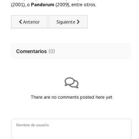
(2001), o
Pandorum
(2009), entre otros.
Previous article: Sylvester Stallone: Películas 2015
Next article: Prometheus 2. Se confirma
Anterior
Siguiente
Comentarios
(
0
)
There are no comments posted here yet
Nombre de usuario