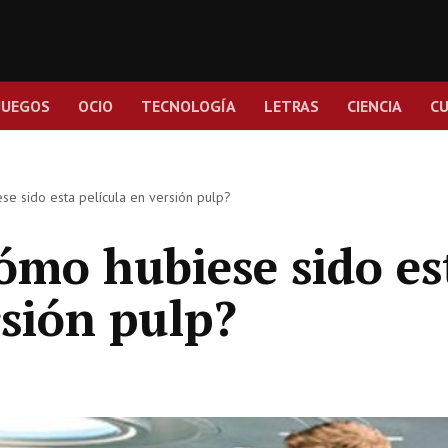
JUEGOS
OCIO
TECNOLOGÍA
LETRAS
CIENCIA
C
se sido esta película en versión pulp?
ómo hubiese sido es
rsión pulp?