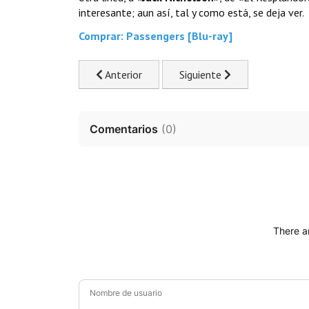
interesante; aun así, tal y como está, se deja ver.
Comprar: Passengers [Blu-ray]
Previous article: La autopsia de Jane Doe. ¡Pel
Next article: Explicación: La
Anterior
Siguiente
Comentarios
(
0
)
There a
Nombre de usuario