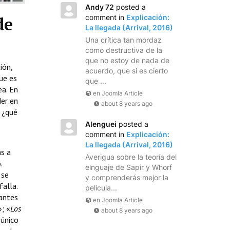
Andy 72
posted a
comment in
Explicación:
de
La llegada (Arrival, 2016)
Una crítica tan mordaz
como destructiva de la
que no estoy de nada de
ión,
acuerdo, que si es cierto
ue es
que ...
ea. En
en Joomla Article
der en
about 8 years ago
n ¿qué
Alenguei
posted a
comment in
Explicación:
La llegada (Arrival, 2016)
s a
Averigua sobre la teoría del
.
elnguaje de Sapir y Whorf
 se
y comprenderás mejor la
alla.
película...
 antes
en Joomla Article
; «
Los
about 8 years ago
 único