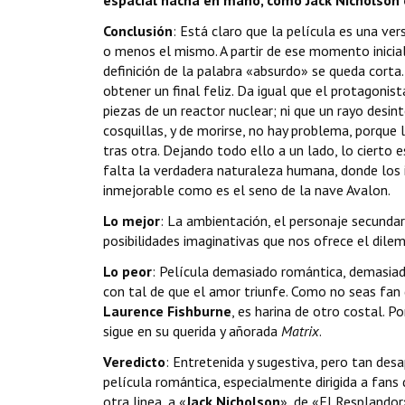
Conclusión
: Está claro que la película es una v
o menos el mismo. A partir de ese momento inicia
definición de la palabra «absurdo» se queda corta.
obtener un final feliz. Da igual que el protagonis
piezas de un reactor nuclear; ni que un rayo desi
cosquillas, y de morirse, no hay problema, porque
tras otra. Dejando todo ello a un lado, lo cierto 
falta la verdadera naturaleza humana, donde los i
inmejorable como es el seno de la nave Avalon.
Lo mejor
: La ambientación, el personaje secunda
posibilidades imaginativas que nos ofrece el dilem
Lo peor
: Película demasiado romántica, demasiado
con tal de que el amor triunfe. Como no seas fan 
Laurence Fishburne
, es harina de otro costal. 
sigue en su querida y añorada
Matrix
.
Veredicto
: Entretenida y sugestiva, pero tan desa
película romántica, especialmente dirigida a fans
otra linea, a «
Jack Nicholson
», de «El Resplando