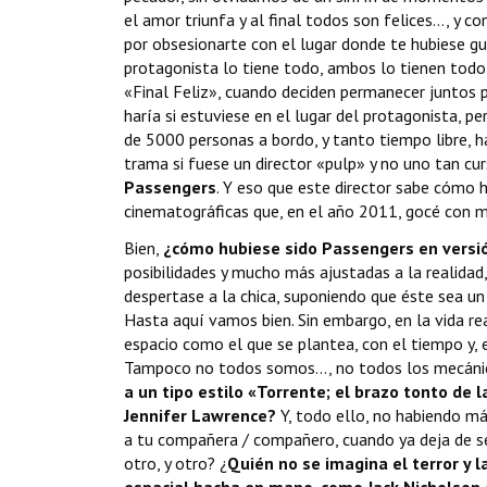
el amor triunfa y al final todos son felices…, y c
por obsesionarte con el lugar donde te hubiese gus
protagonista lo tiene todo, ambos lo tienen todo pa
«Final Feliz», cuando deciden permanecer juntos p
haría si estuviese en el lugar del protagonista,
de 5000 personas a bordo, y tanto tiempo libre, ha
trama si fuese un director «pulp» y no uno tan c
Passengers
. Y eso que este director sabe cómo h
cinematográficas que, en el año 2011, gocé con 
Bien,
¿cómo hubiese sido Passengers en versi
posibilidades y mucho más ajustadas a la realidad,
despertase a la chica, suponiendo que éste sea un
Hasta aquí vamos bien. Sin embargo, en la vida rea
espacio como el que se plantea, con el tiempo y, 
Tampoco no todos somos..., no todos los mecánic
a un tipo estilo «Torrente; el brazo tonto de 
Jennifer Lawrence?
Y, todo ello, no habiendo má
a tu compañera / compañero, cuando ya deja de ser
otro, y otro? ¿
Quién no se imagina el terror y 
espacial hacha en mano, como Jack Nicholson 