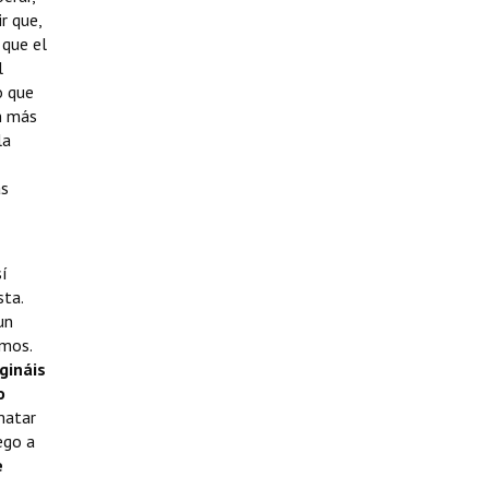
r que,
 que el
l
o que
n más
la
as
sí
sta.
un
imos.
gináis
o
matar
ego a
e