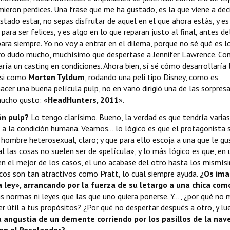
omieron perdices. Una frase que me ha gustado, es la que viene a deci
tado estar, no sepas disfrutar de aquel en el que ahora estás, y es
ra ser felices, y es algo en lo que reparan justo al final, antes de
ara siempre. Yo no voy a entrar en el dilema, porque no sé qué es l
 pero dudo mucho, muchísimo que despertase a Jennifer Lawrence. Co
ría un casting en condiciones. Ahora bien, sí sé cómo desarrollaría 
ursi como
Morten Tyldum
, rodando una peli tipo Disney, como es
acer una buena película pulp, no en vano dirigió una de las sorpres
mucho gusto: «
HeadHunters, 2011
».
ón pulp?
Lo tengo clarísimo. Bueno, la verdad es que tendría varias
 a la condición humana. Veamos... lo lógico es que el protagonista 
 hombre heterosexual, claro; y que para ello escoja a una que le gu
l las cosas no suelen ser de «película», y lo más lógico es que, en 
en el mejor de los casos, el uno acabase del otro hasta los mismís
os son tan atractivos como Pratt, lo cual siempre ayuda.
¿Os ima
la ley», arrancando por la fuerza de su letargo a una chica com
s normas ni leyes que las que uno quiera ponerse. Y…, ¿por qué no 
 útil a tus propósitos? ¿Por qué no despertar después a otro, y lu
la angustia de un demente corriendo por los pasillos de la nav
en el Resplandor?