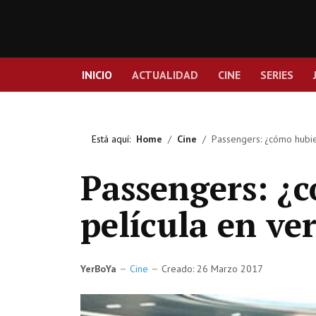
INICIO
ACTUALIDAD
CINE
SERIES
Está aquí:
Home
Cine
Passengers: ¿cómo hubie
Passengers: ¿c
película en ve
YerBoYa
Cine
Creado: 26 Marzo 2017