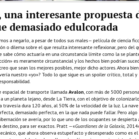
, una interesante propuesta 
que demasiado edulcorada
os a negarlo, a pesar de todos sus males— película de ciencia ficc
n o dilema sobre el que resulta interesante reflexionar, pero del q
e sabe cómo actuaría en una circunstancia límite como la se plant
 ficción» es meramente circunstancial y los hechos bien podrían suce
creo que sean los mejores posibles, mejor dicho actores. Ahora bie
ería nuestro «yo»? Todo lo que sigue es un spoiler crítico, total y
responsabilidad.
e espacial de transporte llamada
Avalon
, con más de 5000 persona
n a un planeta lejano, desde La Tierra, con el objetivo de colonizarlo
a travesía dura 120 años, al 50% de la velocidad de la luz. La nave
ecta, demasiado perfecta, en la que nada puede fallar. Pero algo f
hibernación se avería, por lo que uno de los ocupantes se despierta
a destino, para ser exactos. Pratt —«
Guardianes de la Galaxia,
2014»
mecánico, que ahora observa estupefacto y desesperado como es el