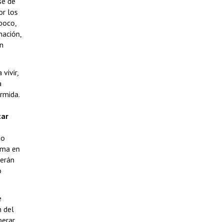
se de
or los
poco,
nación,
un
vivir,
a
rmida.
tar
do
ama en
derán
o
e
n del
erar,