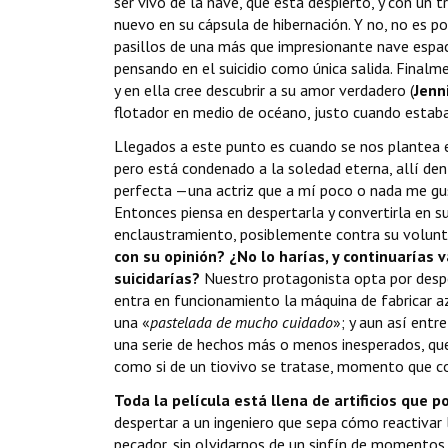
ser vivo de la nave, que está despierto, y con un 
nuevo en su cápsula de hibernación. Y no, no es p
pasillos de una más que impresionante nave espaci
pensando en el suicidio como única salida. Finalm
y en ella cree descubrir a su amor verdadero (
Jenn
flotador en medio de océano, justo cuando estaba
Llegados a este punto es cuando se nos plantea el 
pero está condenado a la soledad eterna, allí dent
perfecta —una actriz que a mí poco o nada me gus
Entonces piensa en despertarla y convertirla en 
enclaustramiento, posiblemente contra su volun
con su opinión? ¿No lo harías, y continuarías
suicidarías?
Nuestro protagonista opta por desper
entra en funcionamiento la máquina de fabricar az
una «
pastelada de mucho cuidado
»; y aun así entr
una serie de hechos más o menos inesperados, que
como si de un tiovivo se tratase, momento que c
Toda la película está llena de artificios que p
despertar a un ingeniero que sepa cómo reactivar l
pecador, sin olvidarnos de un sinfín de momentos r