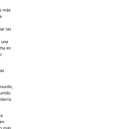
es más
a
ar las
í una
cha en
o
las
bsurdo,
rrido.
odavía
na
 en
ho más