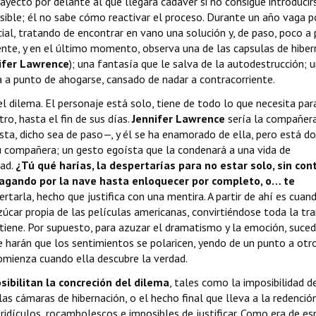
trayecto por delante al que llegará cadáver si no consigue introducir
osible; él no sabe cómo reactivar el proceso. Durante un año vaga p
al, tratando de encontrar en vano una solución y, de paso, poco a 
ente, y en el último momento, observa una de las capsulas de hiber
ifer Lawrence
); una fantasía que le salva de la autodestrucción; 
 a punto de ahogarse, cansado de nadar a contracorriente.
dilema. El personaje está solo, tiene de todo lo que necesita para 
ro, hasta el fin de sus días.
Jennifer Lawrence
sería la compañer
ta, dicho sea de paso—, y él se ha enamorado de ella, pero está do
su compañera; un gesto egoísta que la condenará a una vida de
tad.
¿Tú qué harías, la despertarías para no estar solo, sin con
 vagando por la nave hasta enloquecer por completo, o… te
tarla, hecho que justifica con una mentira. A partir de ahí es cuan
úcar propia de las películas americanas, convirtiéndose toda la tr
etiene. Por supuesto, para azuzar el dramatismo y la emoción, suce
 harán que los sentimientos se polaricen, yendo de un punto a otr
omienza cuando ella descubre la verdad.
osibilitan la concreción del dilema
, tales como la imposibilidad d
as cámaras de hibernación, o el hecho final que lleva a la redenció
idículos, rocambolescos e imposibles de justificar. Como era de esp