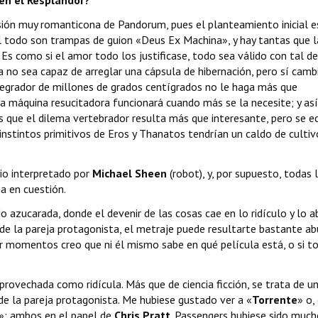
ersión muy romanticona de Pandorum, pues el planteamiento inicial 
l todo son trampas de guion «Deus Ex Machina», y hay tantas que l
 Es como si el amor todo los justificase, todo sea válido con tal de
ta no sea capaz de arreglar una cápsula de hibernación, pero sí cambi
ntegrador de millones de grados centígrados no le haga más que
 la máquina resucitadora funcionará cuando más se la necesite; y as
es que el dilema vertebrador resulta más que interesante, pero se e
nstintos primitivos de Eros y Thanatos tendrían un caldo de cultiv
rio interpretado por
Michael Sheen
(robot), y, por supuesto, todas 
a en cuestión.
 azucarada, donde el devenir de las cosas cae en lo ridículo y lo a
de la pareja protagonista, el metraje puede resultarte bastante abu
Por momentos creo que ni él mismo sabe en qué película está, o si t
provechada como ridícula. Más que de ciencia ficción, se trata de u
 de la pareja protagonista. Me hubiese gustado ver a «
Torrente
» o,
r»; ambos en el papel de
Chris Pratt
. Passengers hubiese sido muc