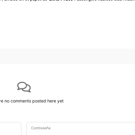
iculón!
 llegada (Arrival, 2016)
re no comments posted here yet
Contraseña