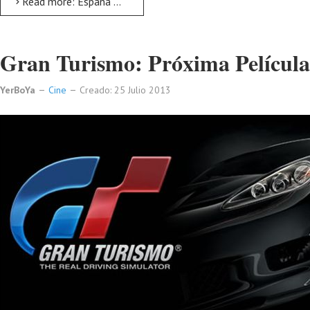
Read more: España prepara su primera misión tripulada a Marte
Gran Turismo: Próxima Película
YerBoYa
Cine
Creado: 25 Julio 2013