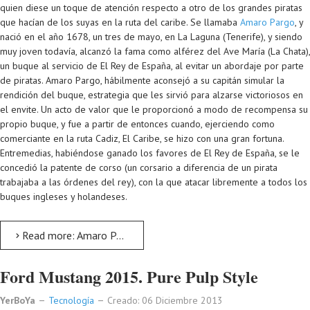
quien diese un toque de atención respecto a otro de los grandes piratas
que hacían de los suyas en la ruta del caribe. Se llamaba
Amaro Pargo
, y
nació en el año 1678, un tres de mayo, en La Laguna (Tenerife), y siendo
muy joven todavía, alcanzó la fama como alférez del Ave María (La Chata),
un buque al servicio de El Rey de España, al evitar un abordaje por parte
de piratas. Amaro Pargo, hábilmente aconsejó a su capitán simular la
rendición del buque, estrategia que les sirvió para alzarse victoriosos en
el envite. Un acto de valor que le proporcionó a modo de recompensa su
propio buque, y fue a partir de entonces cuando, ejerciendo como
comerciante en la ruta Cadiz, El Caribe, se hizo con una gran fortuna.
Entremedias, habiéndose ganado los favores de El Rey de España, se le
concedió la patente de corso (un corsario a diferencia de un pirata
trabajaba a las órdenes del rey), con la que atacar libremente a todos los
buques ingleses y holandeses.
Read more: Amaro Pargo. La historia del corsario español en Assassin`s Creed IV: Black Flag
Ford Mustang 2015. Pure Pulp Style
YerBoYa
Tecnología
Creado: 06 Diciembre 2013