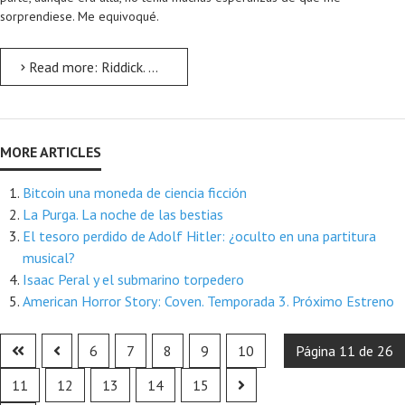
sorprendiese. Me equivoqué.
Read more: Riddick. Las Crónicas de Riddick 3. Review
Bitcoin una moneda de ciencia ficción
La Purga. La noche de las bestias
El tesoro perdido de Adolf Hitler: ¿oculto en una partitura
musical?
Isaac Peral y el submarino torpedero
American Horror Story: Coven. Temporada 3. Próximo Estreno
6
7
8
9
10
Página 11 de 26
11
12
13
14
15