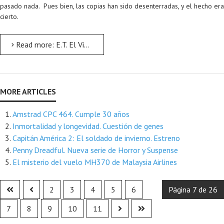
pasado nada. Pues bien, las copias han sido desenterradas, y el hecho era
cierto.
Read more: E.T. El Videojuego. Leyenda Urbana Desvelada
Amstrad CPC 464. Cumple 30 años
Inmortalidad y longevidad. Cuestión de genes
Capitán América 2: El soldado de invierno. Estreno
Penny Dreadful. Nueva serie de Horror y Suspense
El misterio del vuelo MH370 de Malaysia Airlines
2
3
4
5
6
Página 7 de 26
7
8
9
10
11