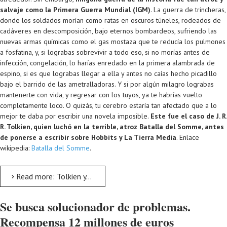
salvaje como la Primera Guerra Mundial (IGM)
. La guerra de trincheras,
donde los soldados morían como ratas en oscuros túneles, rodeados de
cadáveres en descomposición, bajo eternos bombardeos, sufriendo las
nuevas armas químicas como el gas mostaza que te reducía los pulmones
a fosfatina, y, si lograbas sobrevivir a todo eso, si no morías antes de
infección, congelación, lo harías enredado en la primera alambrada de
espino, si es que lograbas llegar a ella y antes no caías hecho picadillo
bajo el barrido de las ametralladoras. Y si por algún milagro lograbas
mantenerte con vida, y regresar con los tuyos, ya te habrías vuelto
completamente loco. O quizás, tu cerebro estaría tan afectado que a lo
mejor te daba por escribir una novela imposible.
Este fue el caso de J. R.
R. Tolkien, quien luchó en la terrible, atroz Batalla del Somme, antes
de ponerse a escribir sobre Hobbits y La Tierra Media
. Enlace
wikipedia:
Batalla del Somme
.
Read more: Tolkien y La Batalla del Somme
Se busca solucionador de problemas.
Recompensa 12 millones de euros