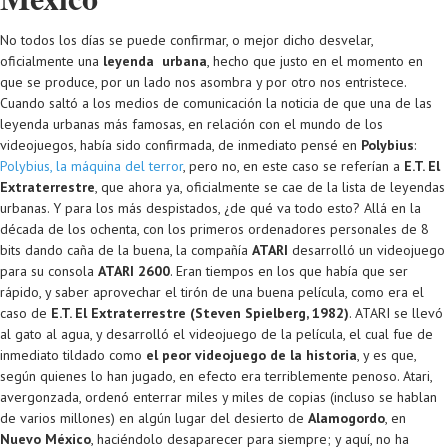
No todos los días se puede confirmar, o mejor dicho desvelar,
oficialmente una
leyenda urbana
, hecho que justo en el momento en
que se produce, por un lado nos asombra y por otro nos entristece.
Cuando saltó a los medios de comunicación la noticia de que una de las
leyenda urbanas más famosas, en relación con el mundo de los
videojuegos, había sido confirmada, de inmediato pensé en
Polybius
:
Polybius, la máquina del terror
, pero no, en este caso se referían a
E.T. El
Extraterrestre
, que ahora ya, oficialmente se cae de la lista de leyendas
urbanas. Y para los más despistados, ¿de qué va todo esto? Allá en la
década de los ochenta, con los primeros ordenadores personales de 8
bits dando caña de la buena, la compañía
ATARI
desarrolló un videojuego
para su consola
ATARI 2600
. Eran tiempos en los que había que ser
rápido, y saber aprovechar el tirón de una buena película, como era el
caso de
E.T. El Extraterrestre (Steven Spielberg, 1982)
. ATARI se llevó
al gato al agua, y desarrolló el videojuego de la película, el cual fue de
inmediato tildado como
el peor videojuego de la historia
, y es que,
según quienes lo han jugado, en efecto era terriblemente penoso. Atari,
avergonzada, ordenó enterrar miles y miles de copias (incluso se hablan
de varios millones) en algún lugar del desierto de
Alamogordo
, en
Nuevo México
, haciéndolo desaparecer para siempre; y aquí, no ha