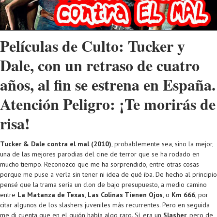
Películas de Culto: Tucker y
Dale, con un retraso de cuatro
años, al fin se estrena en España.
Atención Peligro: ¡Te morirás de
risa!
Tucker & Dale contra el mal (2010)
, probablemente sea, sino la mejor,
una de las mejores parodias del cine de terror que se ha rodado en
mucho tiempo. Reconozco que me ha sorprendido, entre otras cosas
porque me puse a verla sin tener ni idea de qué iba. De hecho al principio
pensé que la trama sería un clon de bajo presupuesto, a medio camino
entre
La Matanza de Texas
,
Las Colinas Tienen Ojos
, o
Km 666
, por
citar algunos de los slashers juveniles más recurrentes. Pero en seguida
me di cuenta que en el guión había algo raro. Sí, era un
Slasher
, pero de