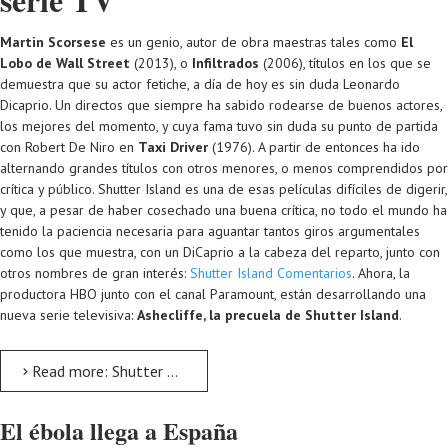
Martin Scorsese
es un genio, autor de obra maestras tales como
El
Lobo de Wall Street
(2013), o
Infiltrados
(2006), títulos en los que se
demuestra que su actor fetiche, a día de hoy es sin duda Leonardo
Dicaprio. Un directos que siempre ha sabido rodearse de buenos actores,
los mejores del momento, y cuya fama tuvo sin duda su punto de partida
con Robert De Niro en
Taxi Driver
(1976). A partir de entonces ha ido
alternando grandes títulos con otros menores, o menos comprendidos por
crítica y público. Shutter Island es una de esas películas difíciles de digerir,
y que, a pesar de haber cosechado una buena crítica, no todo el mundo ha
tenido la paciencia necesaria para aguantar tantos giros argumentales
como los que muestra, con un DiCaprio a la cabeza del reparto, junto con
otros nombres de gran interés:
Shutter Island Comentarios
. Ahora, la
productora HBO junto con el canal Paramount, están desarrollando una
nueva serie televisiva:
Ashecliffe, la precuela de Shutter Island
.
Read more: Shutter Island. Nueva serie TV a modo de precuela
El ébola llega a España