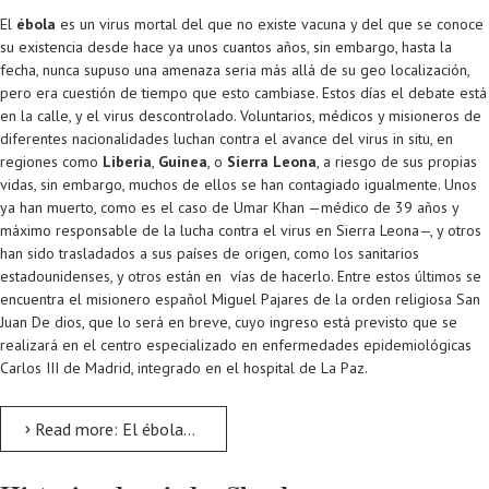
El
ébola
es un virus mortal del que no existe vacuna y del que se conoce
su existencia desde hace ya unos cuantos años, sin embargo, hasta la
fecha, nunca supuso una amenaza seria más allá de su geo localización,
pero era cuestión de tiempo que esto cambiase. Estos días el debate está
en la calle, y el virus descontrolado. Voluntarios, médicos y misioneros de
diferentes nacionalidades luchan contra el avance del virus in situ, en
regiones como
Liberia
,
Guinea
, o
Sierra Leona
, a riesgo de sus propias
vidas, sin embargo, muchos de ellos se han contagiado igualmente. Unos
ya han muerto, como es el caso de Umar Khan —médico de 39 años y
máximo responsable de la lucha contra el virus en Sierra Leona—, y otros
han sido trasladados a sus países de origen, como los sanitarios
estadounidenses, y otros están en vías de hacerlo. Entre estos últimos se
encuentra el misionero español Miguel Pajares de la orden religiosa San
Juan De dios, que lo será en breve, cuyo ingreso está previsto que se
realizará en el centro especializado en enfermedades epidemiológicas
Carlos III de Madrid, integrado en el hospital de La Paz.
Read more: El ébola llega a España